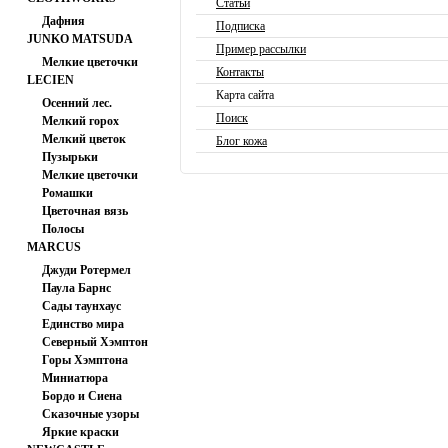
Статьи
Дафния
Подписка
JUNKO MATSUDA
Пример рассылки
Мелкие цветочки
Контакты
LECIEN
Карта сайта
Осенний лес.
Поиск
Мелкий горох
Мелкий цветок
Блог кожа
Пузырьки
Мелкие цветочки
Ромашки
Цветочная вязь
Полосы
MARCUS
Джуди Ротермел
Паула Барнс
Сады таунхаус
Единство мира
Северный Хэмптон
Горы Хэмптона
Миниатюра
Бордо и Сиена
Сказочные узоры
Яркие краски