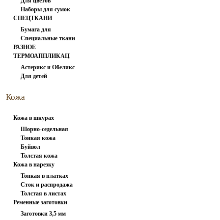
Для цветов
вспарыватели
Наборы для сумок
СПЕЦТКАНИ
Бумага для
Специальные ткани
заморозки
РАЗНОЕ
ТЕРМОАППЛИКАЦИЯ
Астерикс и Обеликс
Для детей
1
Кожа
натуральная
Кожа в шкурах
Шорно-седельная
Тонкая кожа
Буйвол
Толстая кожа
Кожа в нарезку
Тонкая в платках
Сток и распродажа
Толстая в листах
Ременные заготовки
Заготовки 3,5 мм