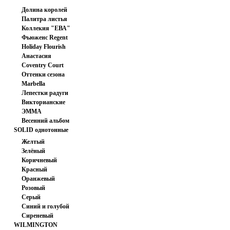
Долина королей
Палитра листья
Коллекия "ЕВА"
Фьюженс Regent
Japan
Holiday Flourish
Анастасия
Coventry Court
Оттенки сезона
Marbella
Лепестки радуги
Викторианские
ЭММА
розочки.
Весенний альбом
SOLID однотонные
ткани
Желтый
Зелёный
Коричневый
Красный
Оранжевый
Розовый
Серый
Синий и голубой
Сиреневый
WILMINGTON