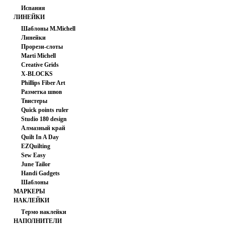
Испания
ЛИНЕЙКИ
Шаблоны M.Michell
Линейки
Прорези-слоты
Marti Michell
Creative Grids
X-BLOCKS
Phillips Fiber Art
Разметка швов
Твистеры
Quick points ruler
Studio 180 design
Алмазный край
Quilt In A Day
EZQuilting
Sew Easy
June Tailor
Handi Gadgets
Шаблоны
МАРКЕРЫ
НАКЛЕЙКИ
Термо наклейки
НАПОЛНИТЕЛИ