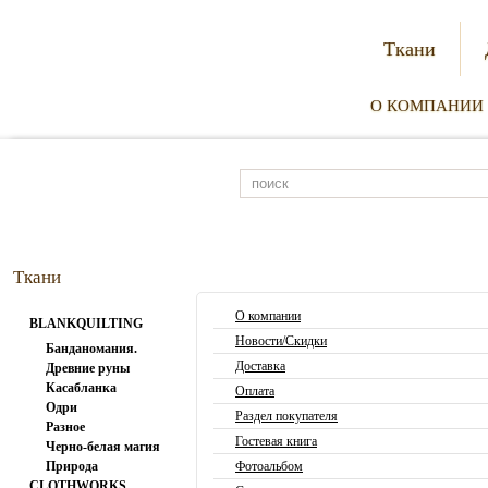
Ткани
О КОМПАНИИ
Ткани
О компании
BLANKQUILTING
Новости/Скидки
Банданомания.
Доставка
Древние руны
Касабланка
Оплата
Одри
Раздел покупателя
Разное
Гостевая книга
Черно-белая магия
Природа
Фотоальбом
CLOTHWORKS