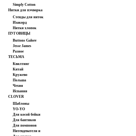
Simply Cotton
Нитки для пэчворка
(США)
Стенды для ниток
Изакорд
Нитки хлопок
мультиколор
ПУГОВИЦЫ
Buttons Galore
Jesse James
Разное
ТЕСЬМА
Квилтинг
Китай
Кружево
Польша
Чехия
Испания
CLOVER
Шаблоны
YO-YO
Для косой бейки
Для бантиков
Для помпонов
Нитевдеватели и