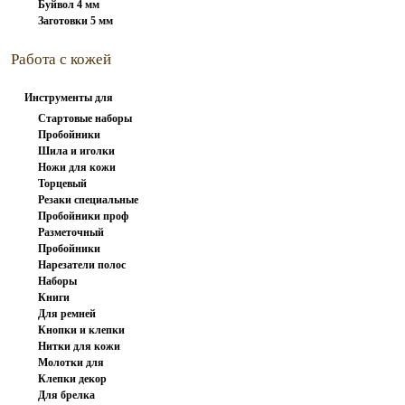
Буйвол 4 мм
Заготовки 5 мм
Работа с кожей
Инструменты для
работы с...
Стартовые наборы
Пробойники
Шила и иголки
вилочные
Ножи для кожи
Торцевый
Резаки специальные
инструмент
Пробойники проф
Разметочный
Пробойники
инструмент
Нарезатели полос
револьверные
Наборы
Книги
пробойников
Для ремней
Кнопки и клепки
Нитки для кожи
Молотки для
Клепки декор
штампов и...
Для брелка