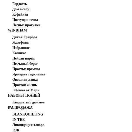
PRINTS
Гордость
Дом в саду
Кофейная
Цветущая весна
Лесные прогулки
WINDHAM
FABRICS
Дикая природа
Жозефина
Избранное
Каликос
Пейсли парад
Песчаный берег
Простые времена
Ярмарка тщеславия
Овощная лавка
Простая жизнь
Ребекка от Мари
НАБОРЫ ТКАНЕЙ
Коваль
Квадраты 5 дюймов
РАСПРОДАЖА
BLANKQUILTING
IN THE
Ликвидация товара
BEGINNING
RJR