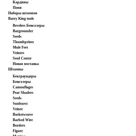
Кардины
заготовка
Пони
Наборы штампов
Barry King tools
Bevelers Бевеллеры
Bargrounder
Seeds
Thumbprints
Mule Feet
Veiners
Seed Center
Новая поставка
Штампы
Бекграундеры
Бевеллеры
Camouflages
Pear Shaders
Seeds
Sunburst
Veiner
Basketweave
Barbed Wire
Borders
Figure