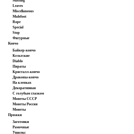
Matting
Leaves
Miscellaneous
Mulefoot
Rope
Special
Stop
Фигурные
Кончо
Байкер-кончо
Кельтские
Diablo
Пираты
Кристалл-кончо
Драконы-кончо
На клепках
Декоративная
С голубым глазком
шайба
Монеты СССР
Монеты Россия
Монеты
Пряжки
иностранные
Заготовки
Рамочные
Унисекс