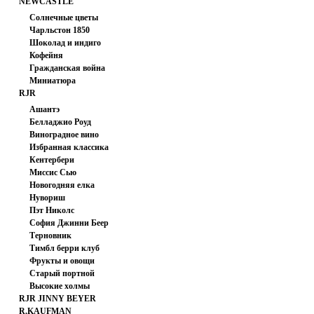
NEWCASTLE
FABRICS
Солнечные цветы
Чарльстон 1850
Шоколад и индиго
Кофейня
Гражданская война
Миниатюра
RJR
Ашантэ
Белладжио Роуд
Виноградное вино
Избранная классика
Кентербери
Миссис Сью
Хасегаева
Новогодняя елка
Нувориш
Пэт Николс
София Джинни Беер
Терновник
Тимбл берри клуб
Фрукты и овощи
Старый портной
Высокие холмы
RJR JINNY BEYER
R.KAUFMAN