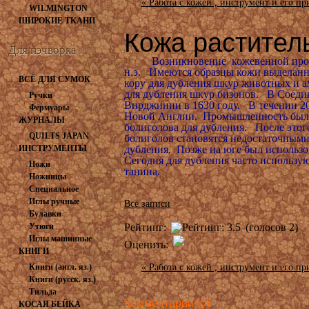
« Работа с кожей , инструмент и его п
WILMINGTON
ШИРОКИЕ ТКАНИ
Кожа растител
Для пэчворка
Возникновение кожевенной промышл
н.э. Имеются образцы кожи выделанно
ВСЁ ДЛЯ СУМОК
кору для дубления шкур животных и 
для дубления шкур бизонов. В Соеди
Ручки
Вирджинии в 1630 году. В течении 20
Фермуары
Новой Англии. Промышленность была 
ЖУРНАЛЫ
болиголова для дубления. После этого
QUILTS JAPAN
болиголов становятся недостаточными
ИНСТРУМЕНТЫ
дубления. Позже на юге был использов
Сегодня для дубления часто использ
Ножи
танина.
Ножницы
Специальное
Иглы ручные
Все записи
Булавки
Утюги
Рейтинг:
(голосов 2)
Иглы машинные
Оценить:
КНИГИ
Книги (англ. яз.)
« Работа с кожей , инструмент и его п
Книги (русск. яз.)
Тильда
Комментарии (0)
КОСАЯ БЕЙКА