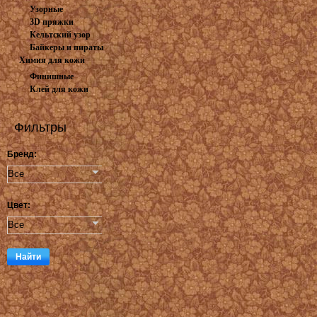
Узорные
3D пряжки
Кельтский узор
Байкеры и пираты
Химия для кожи
Финишные
Клей для кожи
покрытия
Фильтры
Бренд:
Цвет: