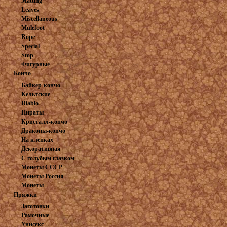
Matting
Leaves
Miscellaneous
Mulefoot
Rope
Special
Stop
Фигурные
Кончо
Байкер-кончо
Кельтские
Diablo
Пираты
Кристалл-кончо
Драконы-кончо
На клепках
Декоративная
С голубым глазком
шайба
Монеты СССР
Монеты Россия
Монеты
Пряжки
иностранные
Заготовки
Рамочные
Унисекс