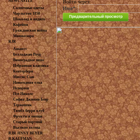
NEWCASTLE
Войти через:
FABRICS
Солнечные цветы
Имя*:
Чарльстон 1850
Шоколад и индиго
Кофейня
Гражданская война
Миниатюра
RJR
Ашантэ
Белладжио Роуд
Виноградное вино
Избранная классика
Кентербери
Миссис Сью
Хасегаева
Новогодняя елка
Нувориш
Пэт Николс
София Джинни Беер
Терновник
Тимбл берри клуб
Фрукты и овощи
Старый портной
Высокие холмы
RJR JINNY BEYER
R.KAUFMAN