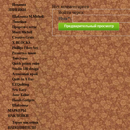
Испания
Нет комментариев
ЛИНЕЙКИ
Войти через:
Шаблоны M.Michell
Имя*:
Линейки
Прорези-слоты
Marti Michell
Creative Grids
X-BLOCKS
Phillips Fiber Art
Разметка швов
Твистеры
Quick points ruler
Studio 180 design
Алмазный край
Quilt In A Day
EZQuilting
Sew Easy
June Tailor
Handi Gadgets
Шаблоны
МАРКЕРЫ
НАКЛЕЙКИ
Термо наклейки
НАПОЛНИТЕЛИ