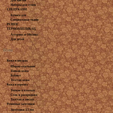
Для цветов
вспарыватели
Наборы для сумок
СПЕЦТКАНИ
Бумага для
Специальные ткани
заморозки
РАЗНОЕ
ТЕРМОАППЛИКАЦИЯ
Астерикс и Обеликс
Для детей
1
Кожа
натуральная
Кожа в шкурах
Шорно-седельная
Тонкая кожа
Буйвол
Толстая кожа
Кожа в нарезку
Тонкая в платках
Сток и распродажа
Толстая в листах
Ременные заготовки
Заготовки 3,5 мм