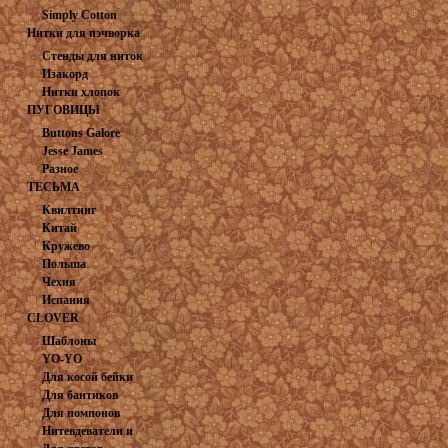
Simply Cotton
Нитки для пэчворка
(США)
Стенды для ниток
Изакорд
Нитки хлопок
мультиколор
ПУГОВИЦЫ
Buttons Galore
Jesse James
Разное
ТЕСЬМА
Квилтинг
Китай
Кружево
Польша
Чехия
Испания
CLOVER
Шаблоны
YO-YO
Для косой бейки
Для бантиков
Для помпонов
Нитевдеватели и