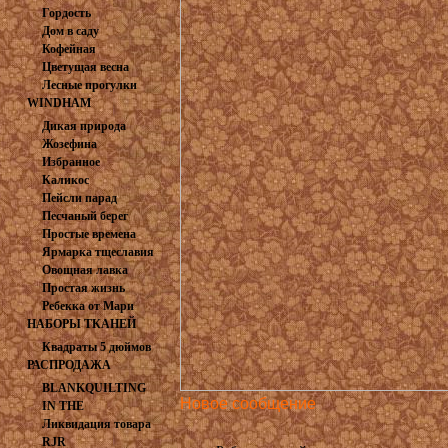
PRINTS
Гордость
Дом в саду
Кофейная
Цветущая весна
Лесные прогулки
WINDHAM
FABRICS
Дикая природа
Жозефина
Избранное
Каликос
Пейсли парад
Песчаный берег
Простые времена
Ярмарка тщеславия
Овощная лавка
Простая жизнь
Ребекка от Мари
НАБОРЫ ТКАНЕЙ
Коваль
Квадраты 5 дюймов
РАСПРОДАЖА
BLANKQUILTING
Новое сообщение
IN THE
Ликвидация товара
BEGINNING
RJR