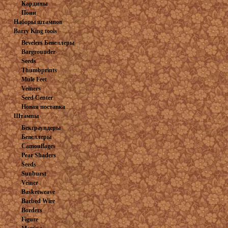
Кардины
заготовка
Пони
Наборы штампов
Barry King tools
Bevelers Бевеллеры
Bargrounder
Seeds
Thumbprints
Mule Feet
Veiners
Seed Center
Новая поставка
Штампы
Бекграундеры
Бевеллеры
Camouflages
Pear Shaders
Seeds
Sunburst
Veiner
Basketweave
Barbed Wire
Borders
Figure