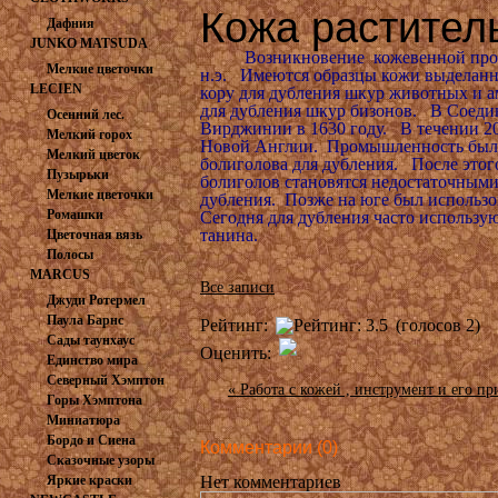
Кожа растител
Дафния
JUNKO MATSUDA
Возникновение кожевенной промышл
Мелкие цветочки
н.э. Имеются образцы кожи выделанно
LECIEN
кору для дубления шкур животных и 
для дубления шкур бизонов. В Соеди
Осенний лес.
Вирджинии в 1630 году. В течении 20
Мелкий горох
Новой Англии. Промышленность была 
Мелкий цветок
болиголова для дубления. После этого
Пузырьки
болиголов становятся недостаточными
Мелкие цветочки
дубления. Позже на юге был использов
Ромашки
Сегодня для дубления часто использ
танина.
Цветочная вязь
Полосы
MARCUS
Все записи
Джуди Ротермел
Паула Барнс
Рейтинг:
(голосов 2)
Сады таунхаус
Оценить:
Единство мира
Северный Хэмптон
« Работа с кожей , инструмент и его п
Горы Хэмптона
Миниатюра
Бордо и Сиена
Комментарии (0)
Сказочные узоры
Яркие краски
Нет комментариев