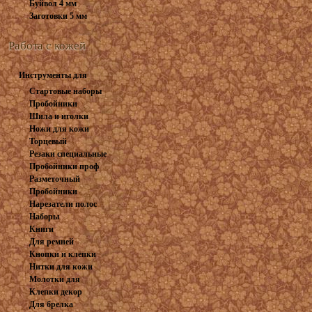
Буйвол 4 мм
Заготовки 5 мм
Работа с кожей
Инструменты для
работы с...
Стартовые наборы
Пробойники
Шила и иголки
вилочные
Ножи для кожи
Торцевый
Резаки специальные
инструмент
Пробойники проф
Разметочный
Пробойники
инструмент
Нарезатели полос
револьверные
Наборы
Книги
пробойников
Для ремней
Кнопки и клепки
Нитки для кожи
Молотки для
Клепки декор
штампов и...
Для брелка