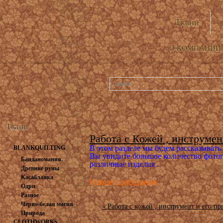
Ткани
О КОМПАНИИ
Ткани
Работа с Кожей , инструмен
В этом разделе мы будем рассказывать 
BLANKQUILTING
Вы увидите большое количество фотог
Банданомания.
различные изделия .
Древние руны
Касабланка
Новое сообщение
Одри
Разное
Черно-белая магия
« Работа с кожей , инструмент и его п
Природа
CLOTHWORKS