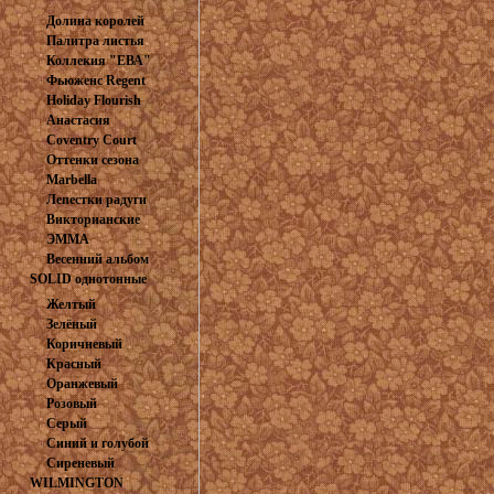
Долина королей
Палитра листья
Коллекия "ЕВА"
Фьюженс Regent
Japan
Holiday Flourish
Анастасия
Coventry Court
Оттенки сезона
Marbella
Лепестки радуги
Викторианские
ЭММА
розочки.
Весенний альбом
SOLID однотонные
ткани
Желтый
Зелёный
Коричневый
Красный
Оранжевый
Розовый
Серый
Синий и голубой
Сиреневый
WILMINGTON