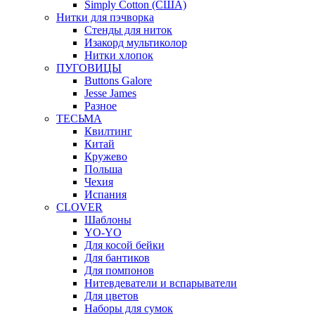
Simply Cotton (США)
Нитки для пэчворка
Стенды для ниток
Изакорд мультиколор
Нитки хлопок
ПУГОВИЦЫ
Buttons Galore
Jesse James
Разное
ТЕСЬМА
Квилтинг
Китай
Кружево
Польша
Чехия
Испания
CLOVER
Шаблоны
YO-YO
Для косой бейки
Для бантиков
Для помпонов
Нитевдеватели и вспарыватели
Для цветов
Наборы для сумок