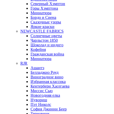
Северный Хэмптон
Горы Хэмптона
Миниатюра
Бордо и Сиена
Сказочные узоры
Яркие краски
NEWCASTLE FABRICS
Солнечные цветы
Чарльстон 1850
Шоколад и индиго
Кофейня
Гражданская война
Миниатюра
RJR
Ашантэ
Белладжио Роуд
Виноградное вино
Избранная классика
Кентербери Хасегаева
Миссис Сью
Новогодняя елка
Нувориш
Пэт Николс
София Джинни Беер
Терновник