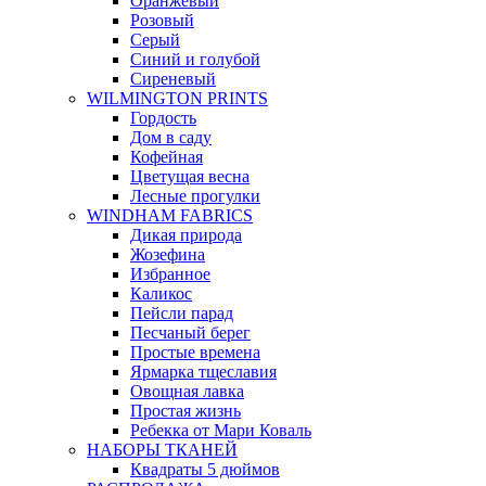
Оранжевый
Розовый
Серый
Синий и голубой
Сиреневый
WILMINGTON PRINTS
Гордость
Дом в саду
Кофейная
Цветущая весна
Лесные прогулки
WINDHAM FABRICS
Дикая природа
Жозефина
Избранное
Каликос
Пейсли парад
Песчаный берег
Простые времена
Ярмарка тщеславия
Овощная лавка
Простая жизнь
Ребекка от Мари Коваль
НАБОРЫ ТКАНЕЙ
Квадраты 5 дюймов