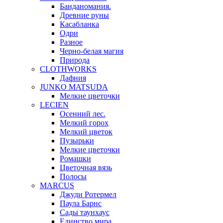
Банданомания.
Древние руны
Касабланка
Одри
Разное
Черно-белая магия
Природа
CLOTHWORKS
Дафния
JUNKO MATSUDA
Мелкие цветочки
LECIEN
Осенний лес.
Мелкий горох
Мелкий цветок
Пузырьки
Мелкие цветочки
Ромашки
Цветочная вязь
Полосы
MARCUS
Джуди Ротермел
Паула Барнс
Сады таунхаус
Единство мира