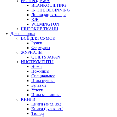
РАСПРОДАЖА
BLANKQUILTING
IN THE BEGINNING
Ликвидация товара
RJR
WILMINGTON
ШИРОКИЕ ТКАНИ
Для пэчворка
ВСЁ ДЛЯ СУМОК
Ручки
Фермуары
ЖУРНАЛЫ
QUILTS JAPAN
ИНСТРУМЕНТЫ
Ножи
Ножницы
Специальное
Иглы ручные
Булавки
Утюги
Иглы машинные
КНИГИ
Книги (англ. яз.)
Книги (русск. яз.)
Тильда