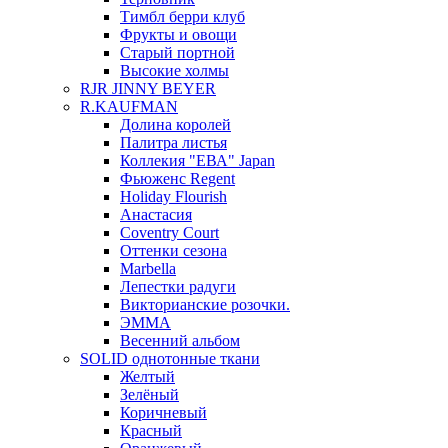
Тимбл берри клуб
Фрукты и овощи
Старый портной
Высокие холмы
RJR JINNY BEYER
R.KAUFMAN
Долина королей
Палитра листья
Коллекия "ЕВА" Japan
Фьюженс Regent
Holiday Flourish
Анастасия
Coventry Court
Оттенки сезона
Marbella
Лепестки радуги
Викторианские розочки.
ЭММА
Весенний альбом
SOLID однотонные ткани
Желтый
Зелёный
Коричневый
Красный