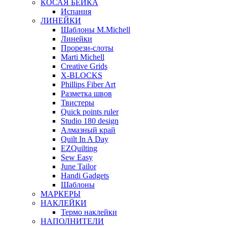
КОСАЯ БЕЙКА
Испания
ЛИНЕЙКИ
Шаблоны M.Michell
Линейки
Прорези-слоты
Marti Michell
Creative Grids
X-BLOCKS
Phillips Fiber Art
Разметка швов
Твистеры
Quick points ruler
Studio 180 design
Алмазный край
Quilt In A Day
EZQuilting
Sew Easy
June Tailor
Handi Gadgets
Шаблоны
МАРКЕРЫ
НАКЛЕЙКИ
Термо наклейки
НАПОЛНИТЕЛИ