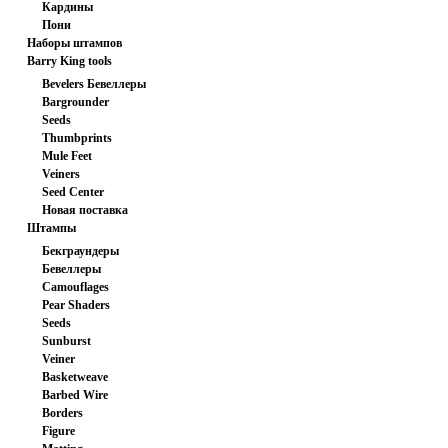
Кардины
заготовка
Пони
Наборы штампов
Barry King tools
Bevelers Бевеллеры
Bargrounder
Seeds
Thumbprints
Mule Feet
Veiners
Seed Center
Новая поставка
Штампы
Бекграундеры
Бевеллеры
Camouflages
Pear Shaders
Seeds
Sunburst
Veiner
Basketweave
Barbed Wire
Borders
Figure