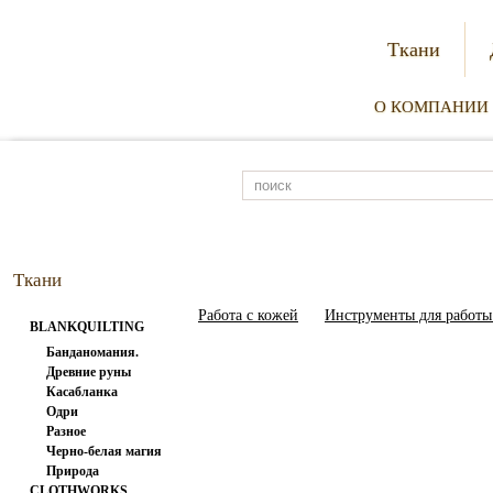
Ткани
О КОМПАНИИ
Ткани
Работа с кожей
Инструменты для работы 
BLANKQUILTING
Банданомания.
Древние руны
Касабланка
Одри
Разное
Черно-белая магия
Природа
CLOTHWORKS