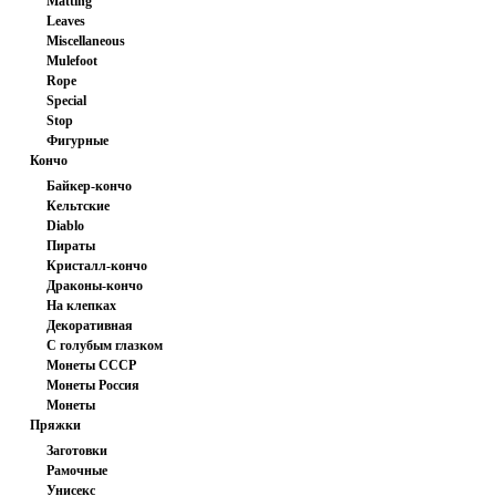
Matting
Leaves
Miscellaneous
Mulefoot
Rope
Special
Stop
Фигурные
Кончо
Байкер-кончо
Кельтские
Diablo
Пираты
Кристалл-кончо
Драконы-кончо
На клепках
Декоративная
С голубым глазком
шайба
Монеты СССР
Монеты Россия
Монеты
Пряжки
иностранные
Заготовки
Рамочные
Унисекс