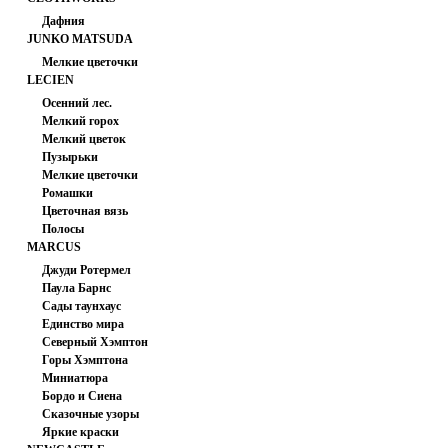
Дафния
JUNKO MATSUDA
Мелкие цветочки
LECIEN
Осенний лес.
Мелкий горох
Мелкий цветок
Пузырьки
Мелкие цветочки
Ромашки
Цветочная вязь
Полосы
MARCUS
Джуди Ротермел
Паула Барнс
Сады таунхаус
Единство мира
Северный Хэмптон
Горы Хэмптона
Миниатюра
Бордо и Сиена
Сказочные узоры
Яркие краски