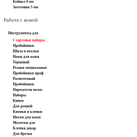
Буйвол 4 мм
Заготовки 5 мм
Работа с кожей
Инструменты для
работы с...
Стартовые наборы
Пробойники
Шила и иголки
вилочные
Ножи для кожи
Торцевый
Резаки специальные
инструмент
Пробойники проф
Разметочный
Пробойники
инструмент
Нарезатели полос
револьверные
Наборы
Книги
пробойников
Для ремней
Кнопки и клепки
Нитки для кожи
Молотки для
Клепки декор
штампов и...
Для брелка