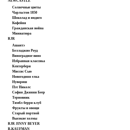
NEWCASTLE
FABRICS
Солнечные цветы
Чарльстон 1850
Шоколад и индиго
Кофейня
Гражданская война
Миниатюра
RJR
Ашантэ
Белладжио Роуд
Виноградное вино
Избранная классика
Кентербери
Миссис Сью
Хасегаева
Новогодняя елка
Нувориш
Пэт Николс
София Джинни Беер
Терновник
Тимбл берри клуб
Фрукты и овощи
Старый портной
Высокие холмы
RJR JINNY BEYER
R.KAUFMAN