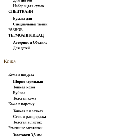
Для цветов
вспарыватели
Наборы для сумок
СПЕЦТКАНИ
Бумага для
Специальные ткани
заморозки
РАЗНОЕ
ТЕРМОАППЛИКАЦИЯ
Астерикс и Обеликс
Для детей
1
Кожа
натуральная
Кожа в шкурах
Шорно-седельная
Тонкая кожа
Буйвол
Толстая кожа
Кожа в нарезку
Тонкая в платках
Сток и распродажа
Толстая в листах
Ременные заготовки
Заготовки 3,5 мм