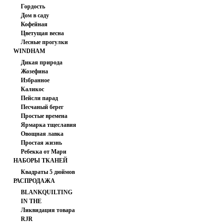
PRINTS
Гордость
Дом в саду
Кофейная
Цветущая весна
Лесные прогулки
WINDHAM
FABRICS
Дикая природа
Жозефина
Избранное
Каликос
Пейсли парад
Песчаный берег
Простые времена
Ярмарка тщеславия
Овощная лавка
Простая жизнь
Ребекка от Мари
НАБОРЫ ТКАНЕЙ
Коваль
Квадраты 5 дюймов
РАСПРОДАЖА
BLANKQUILTING
IN THE
Ликвидация товара
BEGINNING
RJR