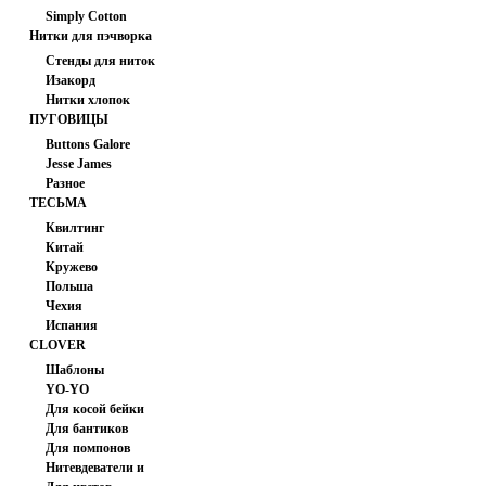
Simply Cotton
Нитки для пэчворка
(США)
Стенды для ниток
Изакорд
Нитки хлопок
мультиколор
ПУГОВИЦЫ
Buttons Galore
Jesse James
Разное
ТЕСЬМА
Квилтинг
Китай
Кружево
Польша
Чехия
Испания
CLOVER
Шаблоны
YO-YO
Для косой бейки
Для бантиков
Для помпонов
Нитевдеватели и