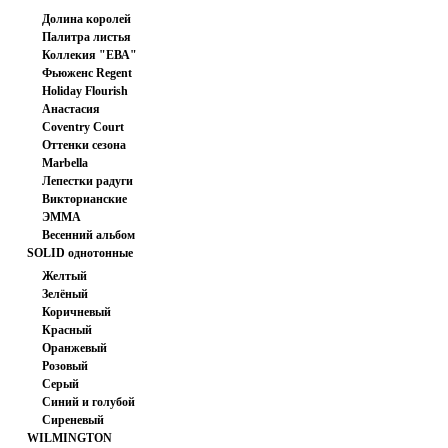
Долина королей
Палитра листья
Коллекия "ЕВА"
Фьюженс Regent
Japan
Holiday Flourish
Анастасия
Coventry Court
Оттенки сезона
Marbella
Лепестки радуги
Викторианские
ЭММА
розочки.
Весенний альбом
SOLID однотонные
ткани
Желтый
Зелёный
Коричневый
Красный
Оранжевый
Розовый
Серый
Синий и голубой
Сиреневый
WILMINGTON