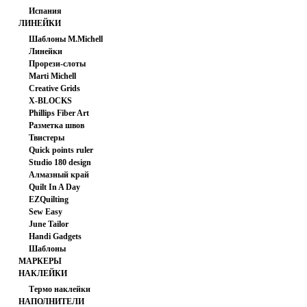
Испания
ЛИНЕЙКИ
Шаблоны M.Michell
Линейки
Прорези-слоты
Marti Michell
Creative Grids
X-BLOCKS
Phillips Fiber Art
Разметка швов
Твистеры
Quick points ruler
Studio 180 design
Алмазный край
Quilt In A Day
EZQuilting
Sew Easy
June Tailor
Handi Gadgets
Шаблоны
МАРКЕРЫ
НАКЛЕЙКИ
Термо наклейки
НАПОЛНИТЕЛИ