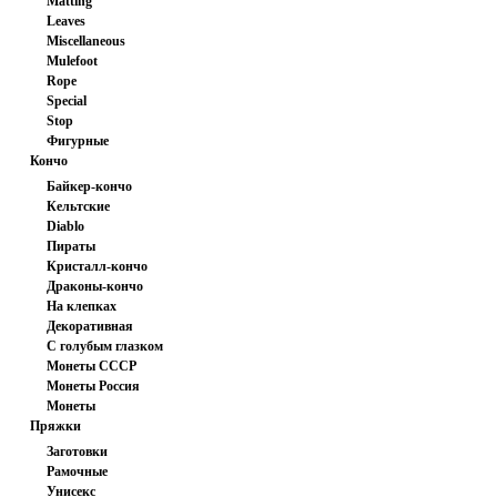
Matting
Leaves
Miscellaneous
Mulefoot
Rope
Special
Stop
Фигурные
Кончо
Байкер-кончо
Кельтские
Diablo
Пираты
Кристалл-кончо
Драконы-кончо
На клепках
Декоративная
С голубым глазком
шайба
Монеты СССР
Монеты Россия
Монеты
Пряжки
иностранные
Заготовки
Рамочные
Унисекс