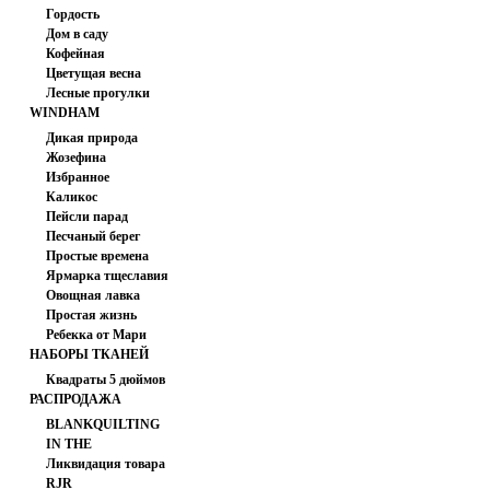
PRINTS
Гордость
Дом в саду
Кофейная
Цветущая весна
Лесные прогулки
WINDHAM
FABRICS
Дикая природа
Жозефина
Избранное
Каликос
Пейсли парад
Песчаный берег
Простые времена
Ярмарка тщеславия
Овощная лавка
Простая жизнь
Ребекка от Мари
НАБОРЫ ТКАНЕЙ
Коваль
Квадраты 5 дюймов
РАСПРОДАЖА
BLANKQUILTING
IN THE
Ликвидация товара
BEGINNING
RJR