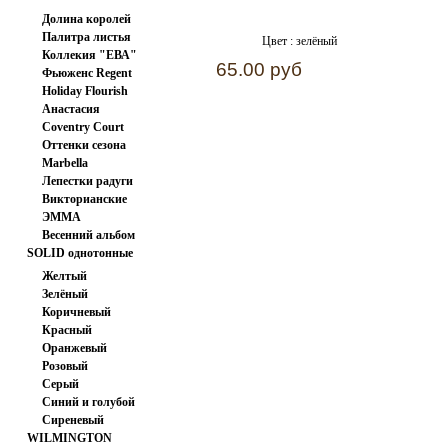
Долина королей
Палитра листья
Цвет :
зелёный
Коллекия "ЕВА"
65.00 руб
Фьюженс Regent
Japan
Holiday Flourish
Анастасия
Coventry Court
Оттенки сезона
Marbella
Лепестки радуги
Викторианские
ЭММА
розочки.
Весенний альбом
SOLID однотонные
ткани
Желтый
Зелёный
Коричневый
Красный
Оранжевый
Розовый
Серый
Синий и голубой
Сиреневый
WILMINGTON