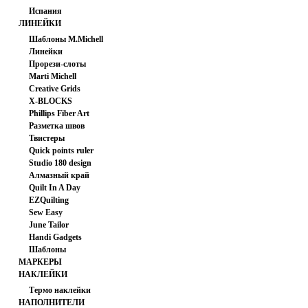
Испания
ЛИНЕЙКИ
Шаблоны M.Michell
Линейки
Прорези-слоты
Marti Michell
Creative Grids
X-BLOCKS
Phillips Fiber Art
Разметка швов
Твистеры
Quick points ruler
Studio 180 design
Алмазный край
Quilt In A Day
EZQuilting
Sew Easy
June Tailor
Handi Gadgets
Шаблоны
МАРКЕРЫ
НАКЛЕЙКИ
Термо наклейки
НАПОЛНИТЕЛИ