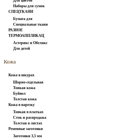
Для цветов
вспарыватели
Наборы для сумок
СПЕЦТКАНИ
Бумага для
Специальные ткани
заморозки
РАЗНОЕ
ТЕРМОАППЛИКАЦИЯ
Астерикс и Обеликс
Для детей
1
Кожа
натуральная
Кожа в шкурах
Шорно-седельная
Тонкая кожа
Буйвол
Толстая кожа
Кожа в нарезку
Тонкая в платках
Сток и распродажа
Толстая в листах
Ременные заготовки
Заготовки 3,5 мм