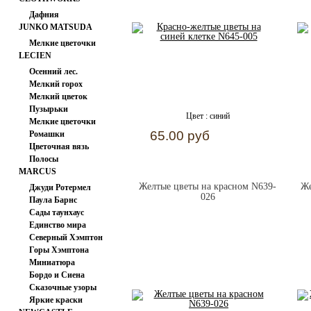
Дафния
JUNKO MATSUDA
Мелкие цветочки
LECIEN
Осенний лес.
Мелкий горох
Мелкий цветок
Пузырьки
Цвет :
синий
Мелкие цветочки
65.00 руб
Ромашки
Цветочная вязь
Полосы
MARCUS
Желтые цветы на красном N639-
Же
Джуди Ротермел
026
Паула Барнс
Сады таунхаус
Единство мира
Северный Хэмптон
Горы Хэмптона
Миниатюра
Бордо и Сиена
Сказочные узоры
Яркие краски