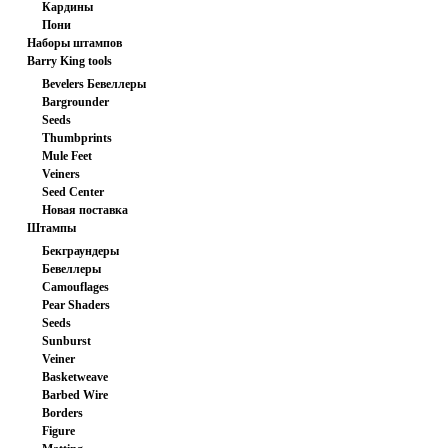
Кардины
заготовка
Пони
Наборы штампов
Barry King tools
Bevelers Бевеллеры
Bargrounder
Seeds
Thumbprints
Mule Feet
Veiners
Seed Center
Новая поставка
Штампы
Бекграундеры
Бевеллеры
Camouflages
Pear Shaders
Seeds
Sunburst
Veiner
Basketweave
Barbed Wire
Borders
Figure