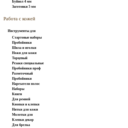
Буйвол 4 мм
Заготовки 5 мм
Работа с кожей
Инструменты для
работы с...
Стартовые наборы
Пробойники
Шила и иголки
вилочные
Ножи для кожи
Торцевый
Резаки специальные
инструмент
Пробойники проф
Разметочный
Пробойники
инструмент
Нарезатели полос
револьверные
Наборы
Книги
пробойников
Для ремней
Кнопки и клепки
Нитки для кожи
Молотки для
Клепки декор
штампов и...
Для брелка