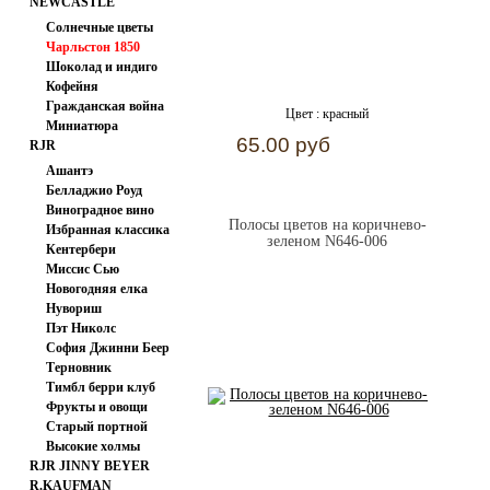
NEWCASTLE
FABRICS
Солнечные цветы
Чарльстон 1850
Шоколад и индиго
Кофейня
Гражданская война
Цвет :
красный
Миниатюра
65.00 руб
RJR
Ашантэ
Белладжио Роуд
Виноградное вино
Полосы цветов на коричнево-
Избранная классика
зеленом N646-006
Кентербери
Миссис Сью
Хасегаева
Новогодняя елка
Нувориш
Пэт Николс
София Джинни Беер
Терновник
Тимбл берри клуб
Фрукты и овощи
Старый портной
Высокие холмы
RJR JINNY BEYER
R.KAUFMAN