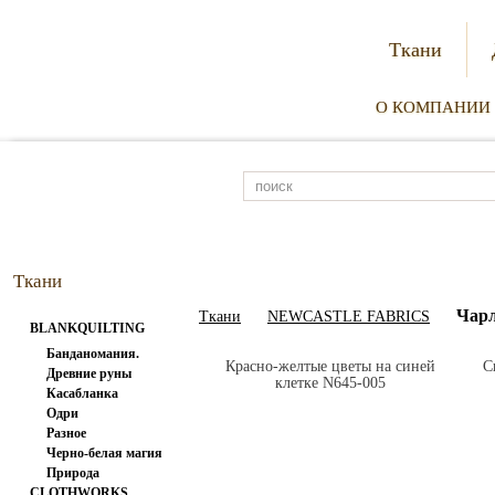
Ткани
О КОМПАНИИ
Ткани
Чарл
Ткани
NEWCASTLE FABRICS
BLANKQUILTING
Банданомания.
Красно-желтые цветы на синей
С
Древние руны
клетке N645-005
Касабланка
Одри
Разное
Черно-белая магия
Природа
CLOTHWORKS