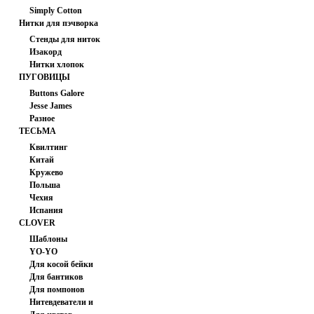
Simply Cotton
Нитки для пэчворка
(США)
Стенды для ниток
Изакорд
Нитки хлопок
мультиколор
ПУГОВИЦЫ
Buttons Galore
Jesse James
Разное
ТЕСЬМА
Квилтинг
Китай
Кружево
Польша
Чехия
Испания
CLOVER
Шаблоны
YO-YO
Для косой бейки
Для бантиков
Для помпонов
Нитевдеватели и