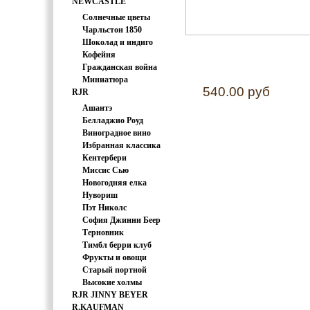
NEWCASTLE
FABRICS
Солнечные цветы
Чарльстон 1850
Шоколад и индиго
Кофейня
Гражданская война
Миниатюра
540.00 руб
RJR
Ашантэ
Белладжио Роуд
Виноградное вино
Избранная классика
Кентербери
Миссис Сью
Хасегаева
Новогодняя елка
Нувориш
Пэт Николс
София Джинни Беер
Терновник
Тимбл берри клуб
Фрукты и овощи
Старый портной
Высокие холмы
RJR JINNY BEYER
R.KAUFMAN