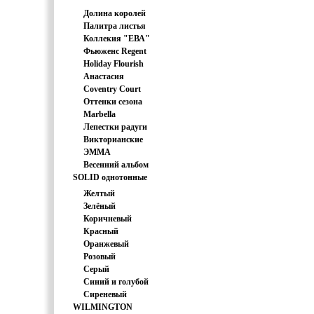
Долина королей
Палитра листья
Коллекия "ЕВА"
Фьюженс Regent
Japan
Holiday Flourish
Анастасия
Coventry Court
Оттенки сезона
Marbella
Лепестки радуги
Викторианские
ЭММА
розочки.
Весенний альбом
SOLID однотонные
ткани
Желтый
Зелёный
Коричневый
Красный
Оранжевый
Розовый
Серый
Синий и голубой
Сиреневый
WILMINGTON