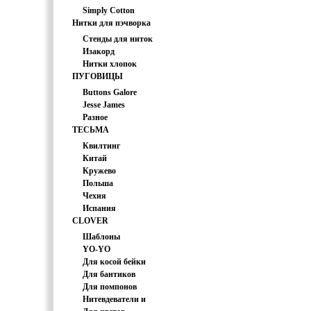
Simply Cotton
Нитки для пэчворка
(США)
Стенды для ниток
Изакорд
Нитки хлопок
мультиколор
ПУГОВИЦЫ
Buttons Galore
Jesse James
Разное
ТЕСЬМА
Квилтинг
Китай
Кружево
Польша
Чехия
Испания
CLOVER
Шаблоны
YO-YO
Для косой бейки
Для бантиков
Для помпонов
Нитевдеватели и