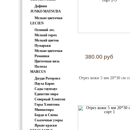
Дафния
JUNKO MATSUDA
Мелкие цветочки
LECIEN
Осенний лес.
Мелкий горох
Мелкий цветок
Пузырьки
Мелкие цветочки
380.00 руб
Ромашки
Цветочная вязь
Полосы
MARCUS
Отрез кожи 5 мм 20*30 см со
Джуди Ротермел
Паула Барнс
Сады таунхаус
Единство мира
Северный Хэмптон
Горы Хэмптона
Миниатюра
Бордо и Сиена
Сказочные узоры
Яркие краски