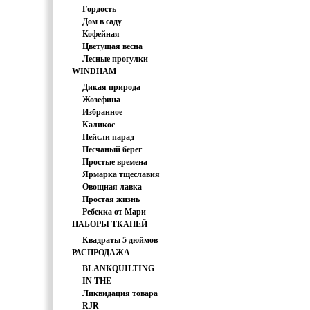
PRINTS
Гордость
Дом в саду
Кофейная
Цветущая весна
Лесные прогулки
WINDHAM
FABRICS
Дикая природа
Жозефина
Избранное
Каликос
Пейсли парад
Песчаный берег
Простые времена
Ярмарка тщеславия
Овощная лавка
Простая жизнь
Ребекка от Мари
НАБОРЫ ТКАНЕЙ
Коваль
Квадраты 5 дюймов
РАСПРОДАЖА
BLANKQUILTING
IN THE
Ликвидация товара
BEGINNING
RJR