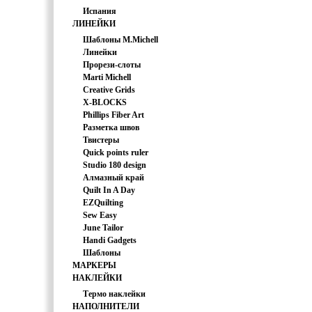
Испания
ЛИНЕЙКИ
Шаблоны M.Michell
Линейки
Прорези-слоты
Marti Michell
Creative Grids
X-BLOCKS
Phillips Fiber Art
Разметка швов
Твистеры
Quick points ruler
Studio 180 design
Алмазный край
Quilt In A Day
EZQuilting
Sew Easy
June Tailor
Handi Gadgets
Шаблоны
МАРКЕРЫ
НАКЛЕЙКИ
Термо наклейки
НАПОЛНИТЕЛИ