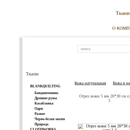
Ткани
О КОМ
Ткани
Кожа натуральная
Кожа в н
BLANKQUILTING
Банданомания.
Отрез кожи 5 мм 20*30 см со
Древние руны
3
Касабланка
Одри
Разное
Черно-белая магия
Природа
CLOTHWORKS