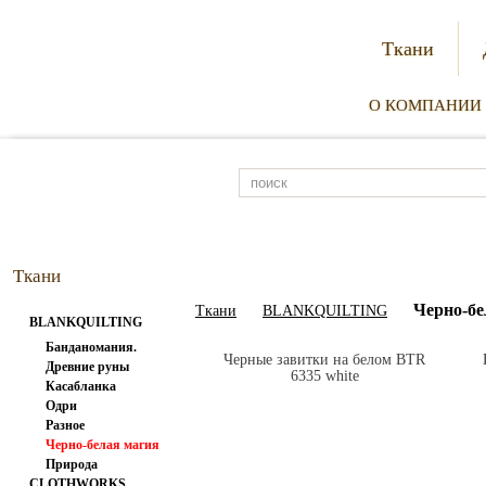
Ткани
О КОМПАНИИ
Ткани
Черно-бе
Ткани
BLANKQUILTING
BLANKQUILTING
Банданомания.
Черные завитки на белом BTR
Древние руны
6335 white
Касабланка
Одри
Разное
Черно-белая магия
Природа
CLOTHWORKS