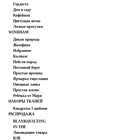
PRINTS
Гордость
Дом в саду
Кофейная
Цветущая весна
Лесные прогулки
WINDHAM
FABRICS
Дикая природа
Жозефина
Избранное
Каликос
Пейсли парад
Песчаный берег
Простые времена
Ярмарка тщеславия
Овощная лавка
Простая жизнь
Ребекка от Мари
НАБОРЫ ТКАНЕЙ
Коваль
Квадраты 5 дюймов
РАСПРОДАЖА
BLANKQUILTING
IN THE
Ликвидация товара
BEGINNING
RJR