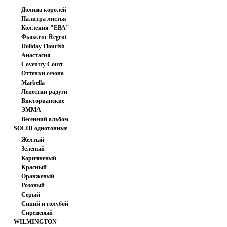
Долина королей
Палитра листья
Коллекия "ЕВА"
Фьюженс Regent
Japan
Holiday Flourish
Анастасия
Coventry Court
Оттенки сезона
Marbella
Лепестки радуги
Викторианские
ЭММА
розочки.
Весенний альбом
SOLID однотонные
ткани
Желтый
Зелёный
Коричневый
Красный
Оранжевый
Розовый
Серый
Синий и голубой
Сиреневый
WILMINGTON