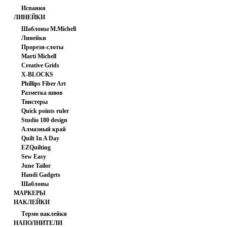
Испания
ЛИНЕЙКИ
Шаблоны M.Michell
Линейки
Прорези-слоты
Marti Michell
Creative Grids
X-BLOCKS
Phillips Fiber Art
Разметка швов
Твистеры
Quick points ruler
Studio 180 design
Алмазный край
Quilt In A Day
EZQuilting
Sew Easy
June Tailor
Handi Gadgets
Шаблоны
МАРКЕРЫ
НАКЛЕЙКИ
Термо наклейки
НАПОЛНИТЕЛИ