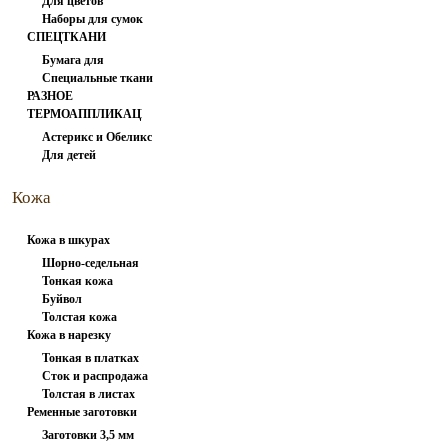
Для цветов
вспарыватели
Наборы для сумок
СПЕЦТКАНИ
Бумага для
Специальные ткани
заморозки
РАЗНОЕ
ТЕРМОАППЛИКАЦИЯ
Астерикс и Обеликс
Для детей
1
Кожа
натуральная
Кожа в шкурах
Шорно-седельная
Тонкая кожа
Буйвол
Толстая кожа
Кожа в нарезку
Тонкая в платках
Сток и распродажа
Толстая в листах
Ременные заготовки
Заготовки 3,5 мм