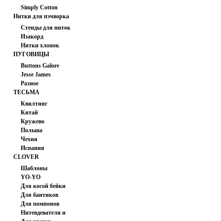
Simply Cotton
Нитки для пэчворка
(США)
Стенды для ниток
Изакорд
Нитки хлопок
мультиколор
ПУГОВИЦЫ
Buttons Galore
Jesse James
Разное
ТЕСЬМА
Квилтинг
Китай
Кружево
Польша
Чехия
Испания
CLOVER
Шаблоны
YO-YO
Для косой бейки
Для бантиков
Для помпонов
Нитевдеватели и