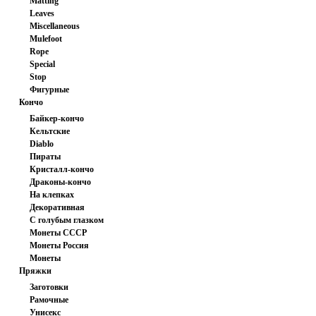
Matting
Leaves
Miscellaneous
Mulefoot
Rope
Special
Stop
Фигурные
Кончо
Байкер-кончо
Кельтские
Diablo
Пираты
Кристалл-кончо
Драконы-кончо
На клепках
Декоративная
С голубым глазком
шайба
Монеты СССР
Монеты Россия
Монеты
Пряжки
иностранные
Заготовки
Рамочные
Унисекс