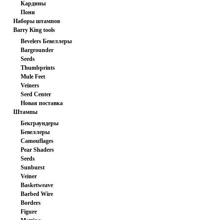
Кардины
заготовка
Пони
Наборы штампов
Barry King tools
Bevelers Бевеллеры
Bargrounder
Seeds
Thumbprints
Mule Feet
Veiners
Seed Center
Новая поставка
Штампы
Бекграундеры
Бевеллеры
Camouflages
Pear Shaders
Seeds
Sunburst
Veiner
Basketweave
Barbed Wire
Borders
Figure