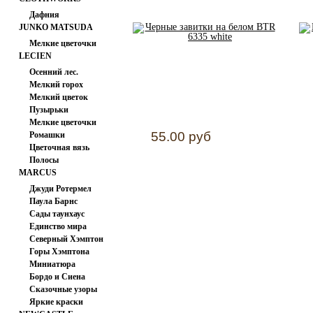
Дафния
JUNKO MATSUDA
Мелкие цветочки
LECIEN
Осенний лес.
Мелкий горох
Мелкий цветок
Пузырьки
Мелкие цветочки
55.00 руб
Ромашки
Цветочная вязь
Полосы
MARCUS
Джуди Ротермел
Паула Барнс
Сады таунхаус
Единство мира
Северный Хэмптон
Горы Хэмптона
Миниатюра
Бордо и Сиена
Сказочные узоры
Яркие краски