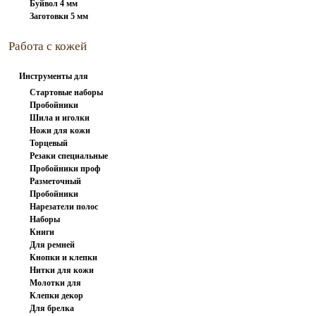
Буйвол 4 мм
Заготовки 5 мм
Работа с кожей
Инструменты для
работы с...
Стартовые наборы
Пробойники
Шила и иголки
вилочные
Ножи для кожи
Торцевый
Резаки специальные
инструмент
Пробойники проф
Разметочный
Пробойники
инструмент
Нарезатели полос
револьверные
Наборы
Книги
пробойников
Для ремней
Кнопки и клепки
Нитки для кожи
Молотки для
Клепки декор
штампов и...
Для брелка