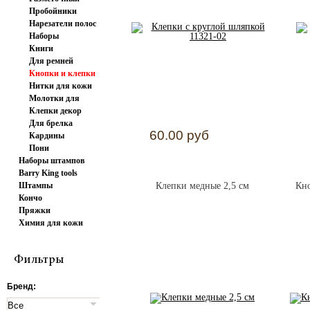
Пробойники
инструмент
Нарезатели полос
револьверные
Наборы
Книги
пробойников
Для ремней
Кнопки и клепки
Нитки для кожи
Молотки для
Клепки декор
штампов и...
Для брелка
60.00 руб
Кардины
заготовка
Пони
Наборы штампов
Barry King tools
Штампы
Клепки медные 2,5 см
Кно
Кончо
Пряжки
Химия для кожи
Фильтры
Бренд: