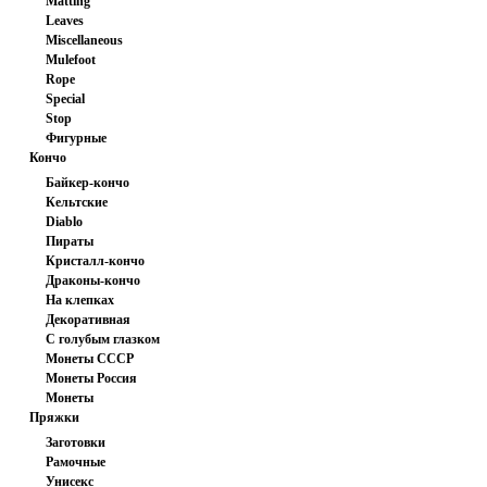
Matting
Leaves
Miscellaneous
Mulefoot
Rope
Special
Stop
Фигурные
Кончо
Байкер-кончо
Кельтские
Diablo
Пираты
Кристалл-кончо
Драконы-кончо
На клепках
Декоративная
С голубым глазком
шайба
Монеты СССР
Монеты Россия
Монеты
Пряжки
иностранные
Заготовки
Рамочные
Унисекс