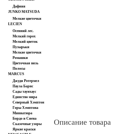
Дафния
JUNKO MATSUDA
Мелкие цветочки
LECIEN
Осенний лес.
Мелкий горох
Мелкий цветок
Пузырьки
Мелкие цветочки
Ромашки
Цветочная вязь
Полосы
MARCUS
Джуди Ротермел
Паула Барнс
Сады таунхаус
Единство мира
Северный Хэмптон
Горы Хэмптона
Миниатюра
Бордо и Сиена
Описание товара
Сказочные узоры
Яркие краски