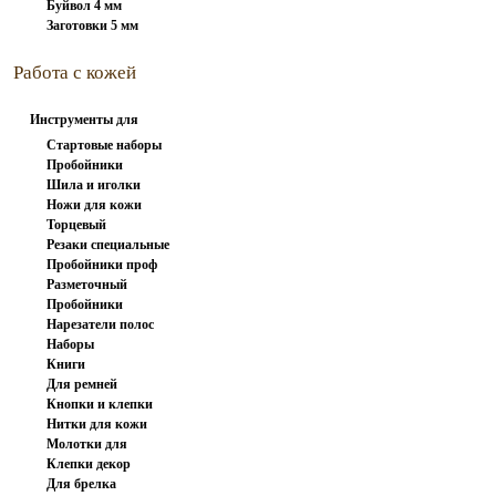
Буйвол 4 мм
Заготовки 5 мм
Работа с кожей
Инструменты для
работы с...
Стартовые наборы
Пробойники
Шила и иголки
вилочные
Ножи для кожи
Торцевый
Резаки специальные
инструмент
Пробойники проф
Разметочный
Пробойники
инструмент
Нарезатели полос
револьверные
Наборы
Книги
пробойников
Для ремней
Кнопки и клепки
Нитки для кожи
Молотки для
Клепки декор
штампов и...
Для брелка