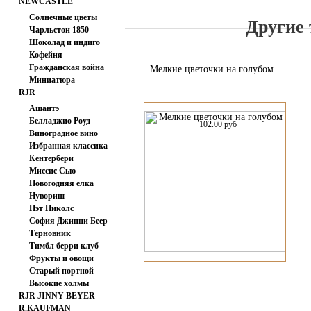
NEWCASTLE
FABRICS
Солнечные цветы
Другие 
Чарльстон 1850
Шоколад и индиго
Кофейня
Гражданская война
Мелкие цветочки на голубом
Миниатюра
RJR
Ашантэ
Белладжио Роуд
102.00 руб
Виноградное вино
Избранная классика
Кентербери
Миссис Сью
Хасегаева
Новогодняя елка
Нувориш
Пэт Николс
София Джинни Беер
Терновник
Тимбл берри клуб
Фрукты и овощи
Старый портной
Высокие холмы
RJR JINNY BEYER
R.KAUFMAN