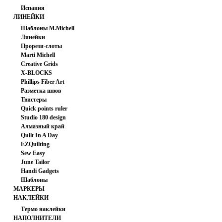
Испания
ЛИНЕЙКИ
Шаблоны M.Michell
Линейки
Прорези-слоты
Marti Michell
Creative Grids
X-BLOCKS
Phillips Fiber Art
Разметка швов
Твистеры
Quick points ruler
Studio 180 design
Алмазный край
Quilt In A Day
EZQuilting
Sew Easy
June Tailor
Handi Gadgets
Шаблоны
МАРКЕРЫ
НАКЛЕЙКИ
Термо наклейки
НАПОЛНИТЕЛИ