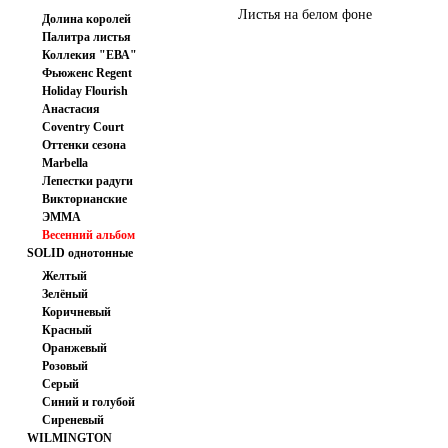
Листья на белом фоне
Долина королей
Палитра листья
Коллекия "ЕВА"
Фьюженс Regent
Japan
Holiday Flourish
102.00 руб
Анастасия
Coventry Court
Оттенки сезона
Marbella
Лепестки радуги
Викторианские
ЭММА
розочки.
Весенний альбом
SOLID однотонные
ткани
Желтый
Зелёный
Коричневый
Красный
Оранжевый
Розовый
Тонально розовый
Серый
Синий и голубой
Сиреневый
WILMINGTON