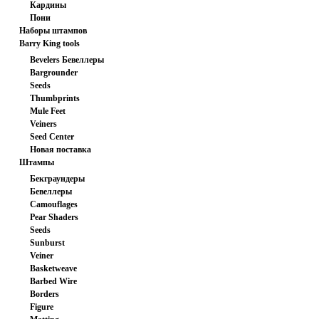
Кардины
заготовка
Пони
Наборы штампов
Barry King tools
Bevelers Бевеллеры
Bargrounder
Seeds
Thumbprints
Mule Feet
Veiners
Seed Center
Новая поставка
Штампы
Бекграундеры
Бевеллеры
Camouflages
Pear Shaders
Seeds
Sunburst
Veiner
Basketweave
Barbed Wire
Borders
Figure