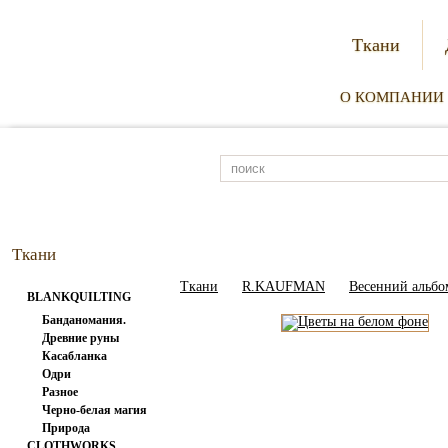
Ткани
О КОМПАНИИ
Ткани
Ткани
R.KAUFMAN
Весенний альбо
BLANKQUILTING
Банданомания.
Древние руны
Касабланка
Одри
Разное
Черно-белая магия
Природа
CLOTHWORKS