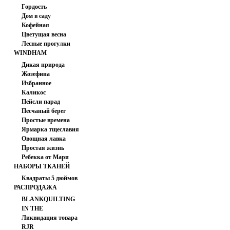
102.00 руб
PRINTS
Гордость
Дом в саду
Кофейная
Цветущая весна
Лесные прогулки
WINDHAM
FABRICS
Дикая природа
Жозефина
Избранное
Каликос
Пейсли парад
Песчаный берег
Простые времена
Ярмарка тщеславия
Овощная лавка
Простая жизнь
Нежно голубые цветочки на
Ребекка от Мари
розовом фоне
НАБОРЫ ТКАНЕЙ
Коваль
Квадраты 5 дюймов
РАСПРОДАЖА
102.00 руб
BLANKQUILTING
IN THE
Ликвидация товара
BEGINNING
RJR