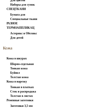
Для цветов
вспарыватели
Наборы для сумок
СПЕЦТКАНИ
Бумага для
Специальные ткани
заморозки
РАЗНОЕ
ТЕРМОАППЛИКАЦИЯ
Астерикс и Обеликс
Для детей
1
Кожа
натуральная
Кожа в шкурах
Шорно-седельная
Тонкая кожа
Буйвол
Толстая кожа
Кожа в нарезку
Тонкая в платках
Сток и распродажа
Толстая в листах
Ременные заготовки
Заготовки 3,5 мм