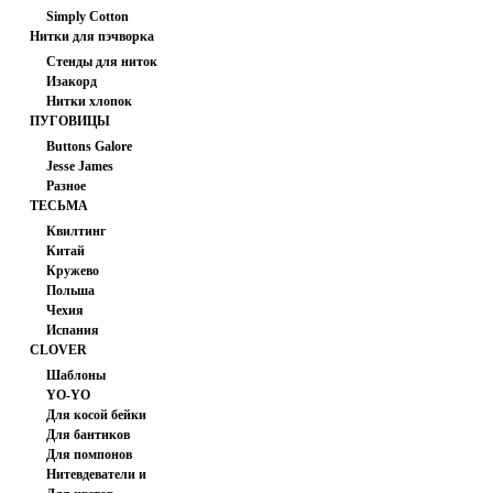
Simply Cotton
Нитки для пэчворка
(США)
Стенды для ниток
Изакорд
Нитки хлопок
мультиколор
ПУГОВИЦЫ
Buttons Galore
Jesse James
Разное
ТЕСЬМА
Квилтинг
Китай
Кружево
Польша
Чехия
Испания
CLOVER
Шаблоны
YO-YO
Для косой бейки
Для бантиков
Для помпонов
Нитевдеватели и