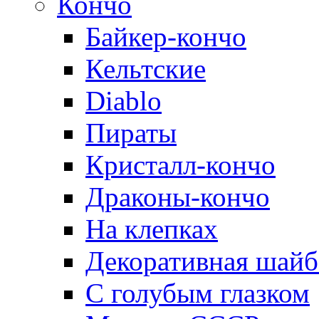
Кончо
Байкер-кончо
Кельтские
Diablo
Пираты
Кристалл-кончо
Драконы-кончо
На клепках
Декоративная шайб
С голубым глазком