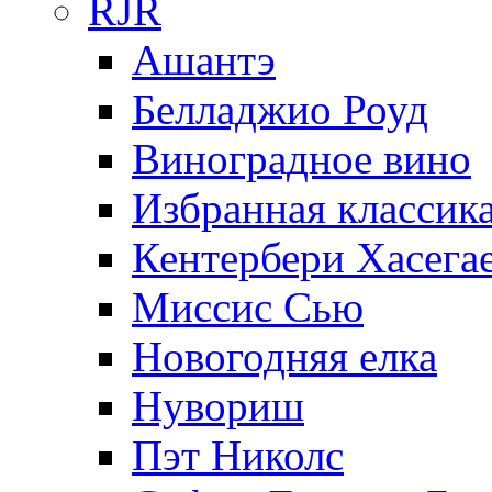
RJR
Ашантэ
Белладжио Роуд
Виноградное вино
Избранная классик
Кентербери Хасега
Миссис Сью
Новогодняя елка
Нувориш
Пэт Николс