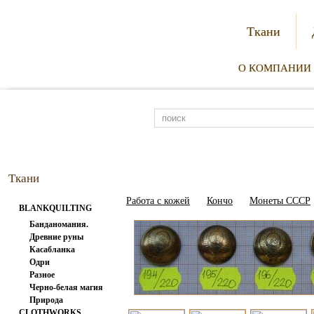
Ткани
О КОМПАНИИ
Ткани
Работа с кожей
Кончо
Монеты СССР
BLANKQUILTING
Банданомания.
Древние руны
Касабланка
Одри
Разное
Черно-белая магия
Природа
CLOTHWORKS