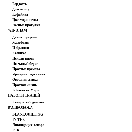
PRINTS
Гордость
210.00 руб
Дом в саду
Кофейная
Цветущая весна
Лесные прогулки
WINDHAM
FABRICS
Дикая природа
Жозефина
Избранное
Каликос
Пейсли парад
Песчаный берег
Простые времена
Ярмарка тщеславия
Овощная лавка
Простая жизнь
Ребекка от Мари
Кончо СССР 195-200/220
НАБОРЫ ТКАНЕЙ
Коваль
Квадраты 5 дюймов
РАСПРОДАЖА
BLANKQUILTING
220.00 руб
IN THE
Ликвидация товара
BEGINNING
RJR