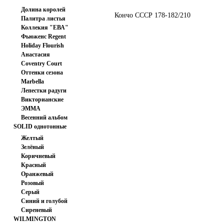
Долина королей
Кончо СССР 178-182/210
Палитра листья
Коллекия "ЕВА"
Фьюженс Regent
Japan
Holiday Flourish
Анастасия
210.00 руб
Coventry Court
Оттенки сезона
Marbella
Лепестки радуги
Викторианские
ЭММА
розочки.
Весенний альбом
SOLID однотонные
ткани
Желтый
Зелёный
Коричневый
Красный
Оранжевый
Розовый
Серый
Кончо СССР 191-193/210
Синий и голубой
Сиреневый
WILMINGTON