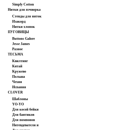
Simply Cotton
Нитки для пэчворка
(США)
Кончо СССР 169-171/250
Стенды для ниток
Изакорд
Нитки хлопок
мультиколор
ПУГОВИЦЫ
Buttons Galore
250.00 руб
Jesse James
Разное
ТЕСЬМА
Квилтинг
Китай
Кружево
Польша
Чехия
Испания
CLOVER
Шаблоны
YO-YO
Для косой бейки
Для бантиков
Для помпонов
Кончо СССР 117-127/300
Нитевдеватели и