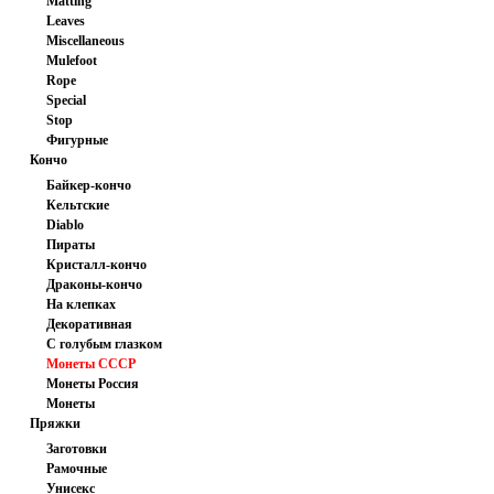
Matting
Leaves
Miscellaneous
Mulefoot
Rope
Кончо СССР 2/2000
Special
Stop
Фигурные
Кончо
2,000.00 руб
Байкер-кончо
Кельтские
Diablo
Пираты
Кристалл-кончо
Драконы-кончо
На клепках
Декоративная
С голубым глазком
шайба
Монеты СССР
Монеты Россия
Монеты
Пряжки
иностранные
Заготовки
Рамочные
Унисекс