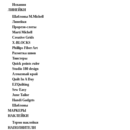
Испания
ЛИНЕЙКИ
Шаблоны M.Michell
Линейки
Прорези-слоты
Marti Michell
Creative Grids
Кончо СССР 241.242/240
X-BLOCKS
Phillips Fiber Art
Разметка швов
Твистеры
240.00 руб
Quick points ruler
Studio 180 design
Алмазный край
Quilt In A Day
EZQuilting
Sew Easy
June Tailor
Handi Gadgets
Шаблоны
МАРКЕРЫ
НАКЛЕЙКИ
Термо наклейки
НАПОЛНИТЕЛИ