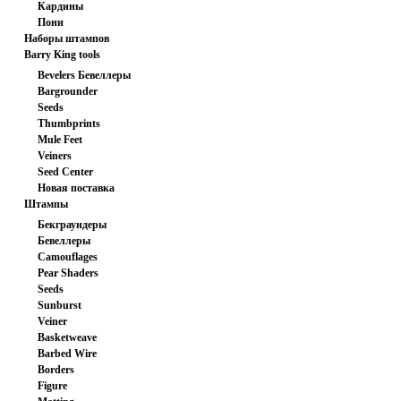
Кардины
заготовка
Пони
Наборы штампов
Barry King tools
Bevelers Бевеллеры
Bargrounder
Seeds
Thumbprints
Mule Feet
Кончо СССР 7/800
Veiners
Seed Center
Новая поставка
Штампы
800.00 руб
Бекграундеры
Бевеллеры
Camouflages
Pear Shaders
Seeds
Sunburst
Veiner
Basketweave
Barbed Wire
Borders
Figure