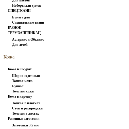
Для цветов
вспарыватели
Наборы для сумок
СПЕЦТКАНИ
300.00 руб
Бумага для
Специальные ткани
заморозки
РАЗНОЕ
ТЕРМОАППЛИКАЦИЯ
Астерикс и Обеликс
Для детей
1
Кожа
натуральная
Кожа в шкурах
Шорно-седельная
Тонкая кожа
Буйвол
Толстая кожа
Кончо СССР 16/500
Кожа в нарезку
Тонкая в платках
Сток и распродажа
Толстая в листах
500.00 руб
Ременные заготовки
Заготовки 3,5 мм