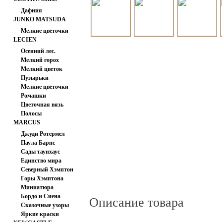
Дафния
JUNKO MATSUDA
Мелкие цветочки
LECIEN
Осенний лес.
Мелкий горох
Мелкий цветок
Пузырьки
Мелкие цветочки
Ромашки
Цветочная вязь
Полосы
MARCUS
Джуди Ротермел
Паула Барнс
Сады таунхаус
Единство мира
Северный Хэмптон
Горы Хэмптона
Миниатюра
Бордо и Сиена
Описание товара
Сказочные узоры
Яркие краски