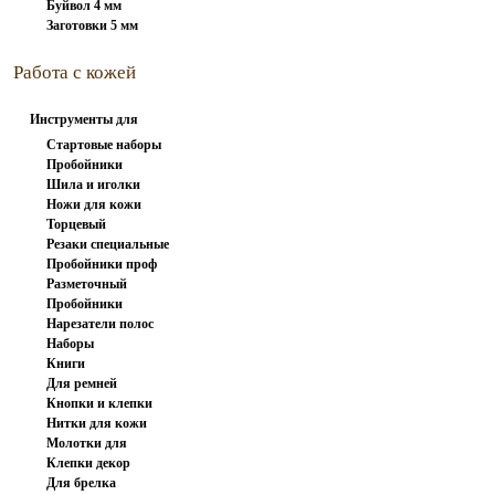
Буйвол 4 мм
Заготовки 5 мм
Работа с кожей
Инструменты для
работы с...
Стартовые наборы
Пробойники
Шила и иголки
вилочные
Ножи для кожи
Торцевый
Резаки специальные
инструмент
Пробойники проф
Кончо СССР 159.160/600
Разметочный
Пробойники
инструмент
Нарезатели полос
револьверные
Наборы
600.00 руб
Книги
пробойников
Для ремней
Кнопки и клепки
Нитки для кожи
Молотки для
Клепки декор
штампов и...
Для брелка