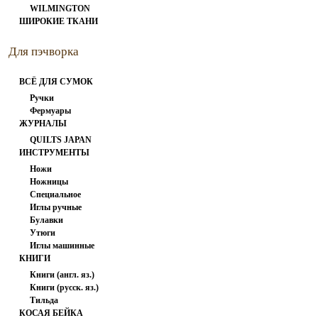
WILMINGTON
ШИРОКИЕ ТКАНИ
Для пэчворка
ВСЁ ДЛЯ СУМОК
Ручки
Фермуары
ЖУРНАЛЫ
QUILTS JAPAN
ИНСТРУМЕНТЫ
Кончо СССР 144-148/240
Ножи
Ножницы
Специальное
Иглы ручные
240.00 руб
Булавки
Утюги
Иглы машинные
КНИГИ
Книги (англ. яз.)
Книги (русск. яз.)
Тильда
КОСАЯ БЕЙКА