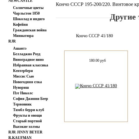
NEWCASTLE
Кончо СССР 195-200/220. Винтовое кр
FABRICS
Солнечные цветы
Чарльстон 1850
Другие 
Шоколад и индиго
Кофейня
Гражданская война
Миниатюра
Кончо СССР 41/180
RJR
Ашантэ
Белладжио Роуд
Виноградное вино
180.00 руб
Избранная классика
Кентербери
Миссис Сью
Хасегаева
Новогодняя елка
Нувориш
Пэт Николс
София Джинни Беер
Терновник
Тимбл берри клуб
Фрукты и овощи
Старый портной
Высокие холмы
RJR JINNY BEYER
R.KAUFMAN