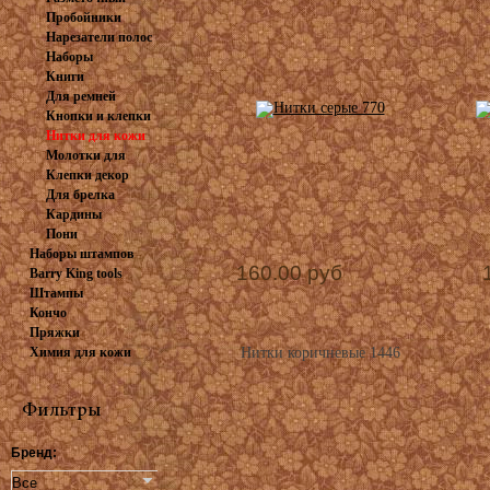
Пробойники
инструмент
Нарезатели полос
револьверные
Наборы
Книги
пробойников
Для ремней
Кнопки и клепки
Нитки для кожи
Молотки для
Клепки декор
штампов и...
Для брелка
Кардины
заготовка
Пони
Наборы штампов
160.00 руб
Barry King tools
Штампы
Кончо
Пряжки
Химия для кожи
Нитки коричневые 1446
Фильтры
Бренд: