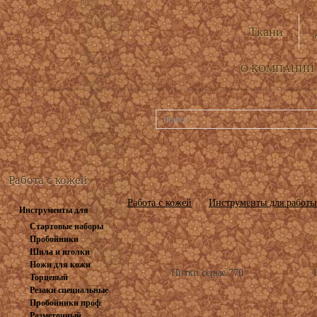
Ткани
О КОМПАНИИ
Работа с кожей
Работа с кожей
Инструменты для работы 
Инструменты для
работы с...
Стартовые наборы
Пробойники
Шила и иголки
вилочные
Ножи для кожи
Нитки серые 770
Торцевый
Резаки специальные
инструмент
Пробойники проф
Разметочный